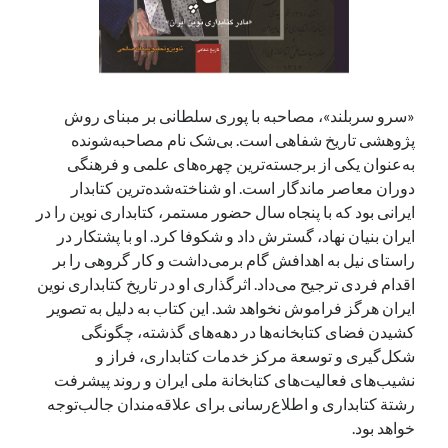
آخرین دیدگاه‌ها
George Veith
در
مَه‌لقا مَلّاح، حافظ محیط زیست ایران
«سرو سربلند»، مصاحبه با پوری سلطانی بر مبنای روش
پیمانه صالحی
در
بزرگداشت یاد و نام استاد اسماعیل سعادت (مهر ۱۳۰۴-
پژوهشی تاریخ شفاهی است. بی‌شک نام مصاحبه‌شونده
شهریور ۱۳۹۹)
به‌عنوان یکی از برجسته‌ترین چهره‌های علمی و فرهنگی
سعیدی
در
بزرگداشت یاد و نام استاد اسماعیل سعادت (مهر ۱۳۰۴- شهریور
دوران معاصر ماندگار است. او شناخته‌شده‌ترین کتابدار
۱۳۹۹)
ایرانی بود که با پنجاه سال حضور مستمر، کتابداری نوین را در
ایران بنیان نهاد، گسترش داد و شکوفا کرد. او با پشتکار در
راستای نیل به اهدافش گام برمی‌داشت و کار گروهی را بر
جست‌وجو
اقدام فردی ترجیح می‌داد. اثرگذاری‌ او در تاریخ کتابداری نوین
ایران هرگز فراموش نخواهد شد. این کتاب به دلیل به تصویر
کشیدن فضای کتابخانه‌ها در دهه‌های گذشته، چگونگی
شکل‌گیری و توسعة‌ مرکز خدمات کتابداری، فراز و
نشیب‌های فعالیت‌های کتابخانة ملی ایران و روند پیشرفت
رشتة کتابداری و اطلاع‌رسانی برای علاقه‌مندان جالب‌توجه
خواهد بود.