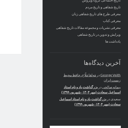
تاریخ اجتماعی کرونا ویروس
تاریخ شفاهی و تاریخ مردم
معرفی طرح های تاریخ شفاهی زنان
معرفی کتاب
معرفی نشریات و مجموعه مقالات تاریخ شفاهی
ویرایش و تدوین در تاریخ شفاهی
یادداشت ها
آخرین دیدگاه‌ها
George Veith
در
مَه‌لقا مَلّاح، حافظ محیط
زیست ایران
پیمانه صالحی
در
بزرگداشت یاد و نام استاد
اسماعیل سعادت (مهر ۱۳۰۴- شهریور ۱۳۹۹)
سعیدی
در
بزرگداشت یاد و نام استاد اسماعیل
سعادت (مهر ۱۳۰۴- شهریور ۱۳۹۹)