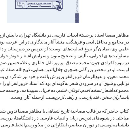
مظاهر مصفا استاد برجستة ادبیات فارسی در دانشگاه تهران، با بیش از
در مجامع و محافل ادبی و فرهنگی، منشأ آثار ماندگاری در این عرصه بود
علمیِ وی، نمایان‌گر تنوع فعالیت‌های اوست: از تدریس در دبیرستان و دان
مسئولیت‌های اجرایی، تألیف و تصحیح متون و سرایش اشعار خوش‌خوان و
در مورد افرادی چون: محمد مصدق، پرویز ناتل خانلری و غلامحسین صد
اوست. او در محضر بزرگانی همچون جلال‌الدین همایی، ذبیح‌الله صفا، ع
محمد معین، و بدیع‌الزمان فروزانفر پرورش یافت و خود نیز شاگردان بس
توانایی و شوق او در سرودن شعر به‌گونه‌ای بود که استاد فروزانفر او را 
مجموعه‌اشعار
نسخه اقدم، توفان خشم، ده فریاد، سپیدنامه،
و
جمعه سر
پاسداران سخن، قند پارسی، و راهی از بن‌بست
ازجمله آثار اوست.
کتاب حاضر که در قالب مصاحبة تاریخ شفاهی با مظاهر مصفا تدوین شد
مباحثی در شیوه‌های تدریس زبان و ادبیات فارسی در دانشگاه‌ها، بررسی
دانشنامه‌نویسی در دوران معاصر، ابتکاراتی در املا و رسم‌الخط فارسی