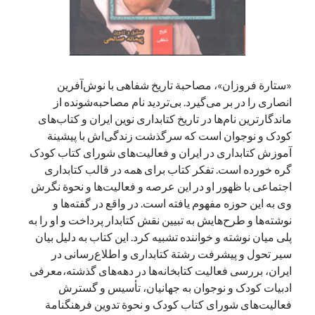
آخرین دیدگاه‌ها
George Veith
در
مَه‌لقا مَلّاح، حافظ محیط زیست ایران
«ستارة فروزان»، مصاحبة تاریخ شفاهی با نوش‌‌آفرین
پیمانه صالحی
در
بزرگداشت یاد و نام استاد اسماعیل سعادت (مهر ۱۳۰۴-
انصاری را در بر می‌گیرد. بی‌تردید نام مصاحبه‌شونده از
شهریور ۱۳۹۹)
ماندگارترین نام‌ها در تاریخ کتابداری نوین ایران و کتاب‌های
سعیدی
در
بزرگداشت یاد و نام استاد اسماعیل سعادت (مهر ۱۳۰۴- شهریور
کودک و نوجوان است که سرگذشت زندگی‌اش با پیشینة
۱۳۹۹)
آموزش کتابداری در ایران و فعالیت‌های شورای کتاب کودک
گره خورده است. تفکر کتاب برای همه در قالب کتابداری
اجتماعی با ظهور او در این عرصه و فعالیت‌ها و نحوة نگرش
جست‌وجو
وی به این حوزه مفهوم یافته است. در واقع در گفته‌ها و
نوشته‌ها و طرح‌هایش به تبیین نقش کتابدار پرداخت و او را به
پلی میان نوشته و خواننده تشبیه کرد. این کتاب به دلیل بیان
سیر تحول و پیشرفت رشتة کتابداری و اطلاع‌رسانی در
ایران، بررسی فعالیت‌ کتابخانه‌ها در دهه‌های گذشته،معرفی
ادبیات کودک و نوجوان به جهانیان، تأسیس و گسترش
فعالیت‌های شورای کتاب کودک و نحوة تدوین فرهنگنامة‌