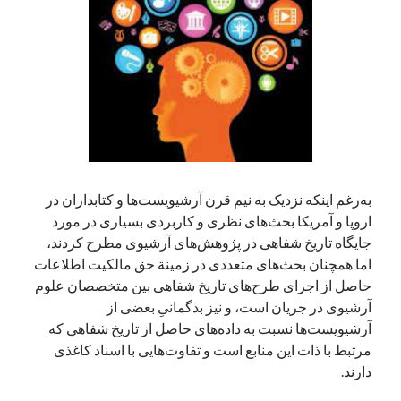
آخرین دیدگاه‌ها
George Veith
در
مَه‌لقا مَلّاح، حافظ محیط زیست ایران
پیمانه صالحی
در
بزرگداشت یاد و نام استاد اسماعیل سعادت (مهر ۱۳۰۴-
شهریور ۱۳۹۹)
سعیدی
در
بزرگداشت یاد و نام استاد اسماعیل سعادت (مهر ۱۳۰۴- شهریور
۱۳۹۹)
به‌رغم اینکه نزدیک به نیم قرن آرشیویست‌ها و کتابداران در
اروپا و آمریکا بحث‌های نظری و کاربردی بسیاری در مورد
جایگاه تاریخ شفاهی در پژوهش‌های آرشیوی مطرح کردند،
جست‌وجو
اما همچنان بحث‌های متعددی در زمینة حق مالکیت اطلاعات
حاصل از اجرای طرح‌های تاریخ شفاهی بین متخصصان علوم
آرشیوی در جریان است، و نیز بدگمانیِ بعضی از
آرشیویست‌ها نسبت به داده‌های حاصل از تاریخ شفاهی که
مرتبط با ذات این منابع است و تفاوت‌هایی با اسناد کاغذی
دارند.