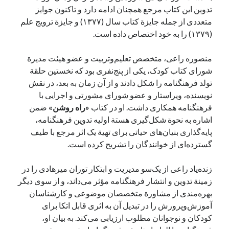
تدوین این کتاب مرجع همچنان ادامه دارد و تاکنون جوایز
متعددی از جمله جایزة کتاب سال (۱۳۷۷) و جایزة ترویج علم
(۱۳۷۹) را به خود اختصاص داده است.
منصوره راعی،‌ متخصص تعلیم‌وتربیت و عضو هیئت مدیرة
شورای کتاب کودک، یکی از پنج‌نفری بود که نخستین حلقة
تولد فرهنگنامه را شکل دادند و از آن زمان به بعد،‌ در نقش
نویسنده، ویراستار و عضو شورای مشورتی و اجرایی با
فرهنگنامه همکاری داشت. او در کتاب
«راه روشن»
ضمن
اشاره به نحوة شکل‌گیری هستة اولیه تدوین فرهنگنامه،
پایه‌گذاری بنیان‌های حیاتی برای تهیة یک اثر مرجع با طیف
گسترده‌ای از خوانندگان را تشریح کرده است.
زنده‌یاد راعی از یک‌سو مدیریت و ابتکار توران میرهادی را در
زمینة تدوین و انتشار فرهنگنامه مؤثر می‌داند، و از سوی دیگر
بهره‌مندی از مشاورة‌ متخصصان موضوعی و کارشناسان
آموزش‌وپرورش را در تبدیل آن به اثری قابل اتکا برای
کودکان و نوجوانان مطلوب ارزیابی می‌کند. به بیان او،