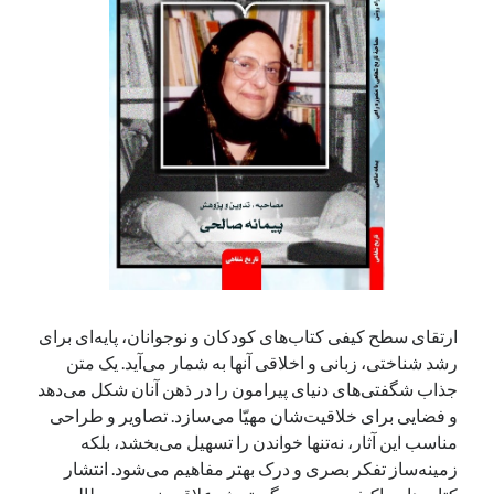
آخرین دیدگاه‌ها
George Veith
در
مَه‌لقا مَلّاح، حافظ محیط زیست ایران
پیمانه صالحی
در
بزرگداشت یاد و نام استاد اسماعیل سعادت (مهر ۱۳۰۴-
شهریور ۱۳۹۹)
سعیدی
در
بزرگداشت یاد و نام استاد اسماعیل سعادت (مهر ۱۳۰۴- شهریور
۱۳۹۹)
جست‌وجو
ارتقای سطح کیفی کتاب‌های کودکان و نوجوانان، پایه‌ای برای
رشد شناختی، زبانی و اخلاقی آنها به شمار می‌آید. یک متن
جذاب شگفتی‌های دنیای پیرامون را در ذهن آنان شکل می‌دهد
و فضایی برای خلاقیت‌شان مهیّا می‌سازد. تصاویر و طراحی
مناسب این آثار، نه‌تنها خواندن را تسهیل می‌بخشد، بلکه
زمینه‌‌ساز تفکر بصری و درک بهتر مفاهیم می‌شود. انتشار