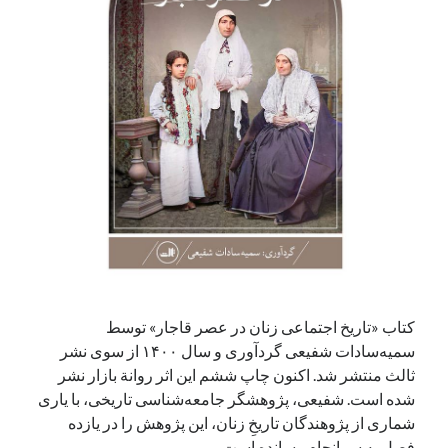
آخرین دیدگاه‌ها
George Veith
در
مَه‌لقا مَلّاح، حافظ محیط زیست ایران
پیمانه صالحی
در
بزرگداشت یاد و نام استاد اسماعیل سعادت (مهر ۱۳۰۴-
شهریور ۱۳۹۹)
سعیدی
در
بزرگداشت یاد و نام استاد اسماعیل سعادت (مهر ۱۳۰۴- شهریور
۱۳۹۹)
جست‌وجو
کتاب «تاریخ اجتماعی زنان در عصر قاجار» توسط
سمیه‌سادات شفیعی گردآوری و سال ۱۴۰۰ از سوی نشر
ثالث منتشر شد. اکنون چاپ ششم این اثر روانة بازار نشر
شده است. شفیعی، پژوهشگر جامعه‌شناسی تاریخی، با یاری
شماری از پژوهندگان تاریخِ زنان، این پژوهش را در یازده
فصل به سرانجام رسانده است.