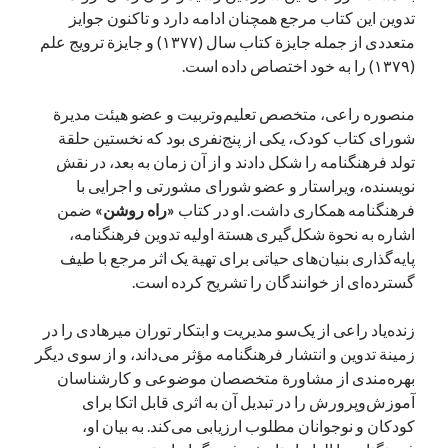
تدوین این کتاب مرجع همچنان ادامه دارد و تاکنون جوایز
متعددی از جمله جایزة کتاب سال (۱۳۷۷) و جایزة ترویج علم
(۱۳۷۹) را به خود اختصاص داده است.
منصوره راعی،‌ متخصص تعلیم‌وتربیت و عضو هیئت مدیرة
شورای کتاب کودک، یکی از پنج‌نفری بود که نخستین حلقة
تولد فرهنگنامه را شکل دادند و از آن زمان به بعد،‌ در نقش
نویسنده، ویراستار و عضو شورای مشورتی و اجرایی با
فرهنگنامه همکاری داشت. او در کتاب
«راه روشن»
ضمن
اشاره به نحوة شکل‌گیری هستة اولیه تدوین فرهنگنامه،
پایه‌گذاری بنیان‌های حیاتی برای تهیة یک اثر مرجع با طیف
گسترده‌ای از خوانندگان را تشریح کرده است.
زنده‌یاد راعی از یک‌سو مدیریت و ابتکار توران میرهادی را در
زمینة تدوین و انتشار فرهنگنامه مؤثر می‌داند، و از سوی دیگر
بهره‌مندی از مشاورة‌ متخصصان موضوعی و کارشناسان
آموزش‌وپرورش را در تبدیل آن به اثری قابل اتکا برای
کودکان و نوجوانان مطلوب ارزیابی می‌کند. به بیان او،