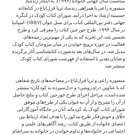
مناسبت سال جهانی خانواده (۱۹۹۴)، به ابتکار زنده‌یاد
منصوره راعی با همراهی زنده‌یاد ثریا قزل‌ایاغ در کتابخانة‌
حسینیة ارشاد به اجرا درآمد. شورای کتاب کودک در کنگره
جهانی دفتر بین‌المللی کتاب برای نسل جوان (IBBY)- اسپانیا
در سال ۱۹۹۴، طرح خورجین کتاب را معرفی کرد و طرح
تحسین شد. این تجربه که به یکی از مهم‌ترین زمینه‌های
فعالیت در حوزة ترویج خواندن در میان مروجان کتابِ کودک
تبدیل شد، در سال‌های بعد به‌صورت کتابشناسی آثار برگزیده
و شایان تقدیر با استفاده از فهرست شورای کتاب کودک
منتشر شد.
منصوره راعی و ثریا قزل‌ایاغ در مصاحبه‌های تاریخ شفاهی
که با عناوین «راهِ روشن» و «دل‌سپرده به کودکان» منتشر
شده است، مراحل اجرای طرح خورجین کتاب و نتایج حاصل
از آن را تشریح و از آن به‌عنوان یکی از طرح‌های موفق
شورای کتاب کودک یاد کرده‌اند. آنان در جایگاه آموزگارانی
خلّاق و خوش‌فکر طرح مذکور را با هدف ایجاد ارتباط بین
اعضای خانواده از طریق کتاب، رشد آگاهی‌های علمی و
اجتماعی در خانواده‌ها و تداوم خواندن در خانواده به سرانجام