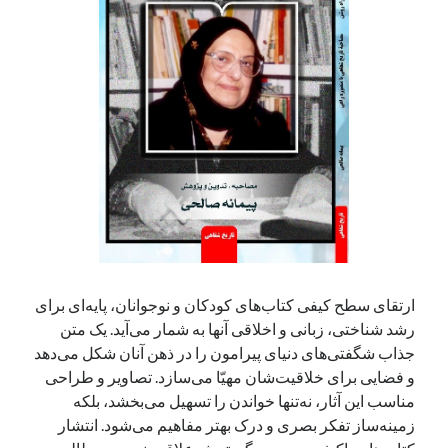
آخرین دیدگاه‌ها
George Veith
در
مَه‌لقا مَلّاح، حافظ محیط زیست ایران
پیمانه صالحی
در
بزرگداشت یاد و نام استاد اسماعیل سعادت (مهر ۱۳۰۴-
شهریور ۱۳۹۹)
سعیدی
در
بزرگداشت یاد و نام استاد اسماعیل سعادت (مهر ۱۳۰۴- شهریور
۱۳۹۹)
جست‌وجو
ارتقای سطح کیفی کتاب‌های کودکان و نوجوانان، پایه‌ای برای
رشد شناختی، زبانی و اخلاقی آنها به شمار می‌آید. یک متن
جذاب شگفتی‌های دنیای پیرامون را در ذهن آنان شکل می‌دهد
و فضایی برای خلاقیت‌شان مهیّا می‌سازد. تصاویر و طراحی
مناسب این آثار، نه‌تنها خواندن را تسهیل می‌بخشد، بلکه
زمینه‌‌ساز تفکر بصری و درک بهتر مفاهیم می‌شود. انتشار