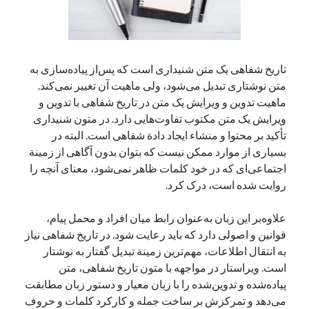
آخرین دیدگاه‌ها
تاریخ شفاهی یک متن شنیداری است که پس‌از پیاده‌سازی به
George Veith
در
مَه‌لقا مَلّاح، حافظ محیط زیست ایران
متن نوشتاری تبدیل می‌شود، ولی ماهیت آن تغییر نمی‌کند.
پیمانه صالحی
در
بزرگداشت یاد و نام استاد اسماعیل سعادت (مهر ۱۳۰۴-
ماهیت تدوین و ویرایش یک متن در تاریخ شفاهی با تدوین و
شهریور ۱۳۹۹)
ویرایش یک متن مکتوب تفاوت‌هایی دارد. در متون شنیداری
سعیدی
در
بزرگداشت یاد و نام استاد اسماعیل سعادت (مهر ۱۳۰۴- شهریور
تأکید بر محتوا و منشاء ایجاد دادة شفاهی است. البته در
۱۳۹۹)
بسیاری از موارد ممکن نیست که بتوان بدون آگاهی از زمینة
اجتماعی‌ای که در خود کلمات ظاهر نمی‌شود، معنای آنچه را
روایت شده است، درک کرد.
جست‌وجو
علاوه‌بر این زبان به‌عنوان رابط میان افراد و محمل پیام،
قوانین و اصولی دارد که باید رعایت شود. در تاریخ شفاهی نیاز
به انتقال اطلاعات، مهم‌ترین زمینة تبدیل گفتار به نوشتار
است. ویراستار در مواجهه با متون تاریخ شفاهی، متن
پیاده‌شده و تدوین‌شده را با زبان معیار و دستور زبان مطابقت
می‌دهد و تمرکزش بر ساخت جمله و کارکرد کلمات و حروف