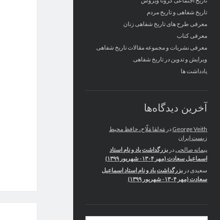
تاریخ اجتماعی کرونا ویروس
تاریخ شفاهی و تاریخ مردم
معرفی طرح های تاریخ شفاهی زنان
معرفی کتاب
معرفی نشریات و مجموعه مقالات تاریخ شفاهی
ویرایش و تدوین در تاریخ شفاهی
یادداشت ها
آخرین دیدگاه‌ها
George Veith
در
مَه‌لقا مَلّاح، حافظ محیط
زیست ایران
پیمانه صالحی
در
بزرگداشت یاد و نام استاد
اسماعیل سعادت (مهر ۱۳۰۴- شهریور ۱۳۹۹)
سعیدی
در
بزرگداشت یاد و نام استاد اسماعیل
سعادت (مهر ۱۳۰۴- شهریور ۱۳۹۹)