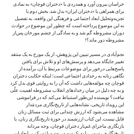
خراسان بیرون آورد و همدردی با «دختران قوچان» به نمادی
برای همراهی با «دختران ایران» بدل شد. بخش دوم با
تجزیه‌وتحلیل ابعاد اجتماعی و فرهنگی این واقعه، به تفصیل
به این موضوع پرداخته است که چطور این موضوع در حوادث
دوران مشروطه گم شد و به سادگی از چشم مورخان پس‌از
مشروطه دور ماند؟!
نجم‌آبادی در مسیر تبیین این پژوهش، از یک مورخ به یک منتقد
تغییر جایگاه می‌دهد و پرسش‌های او و تلاش برای یافتن
پاسخ‌هایی درخور برای موضوعات مرتبط با آن، برآمده از
نگاهی زنانه به رخدادی اجتماعی است؛ اینکه حکایت دختران
قوچان چه مؤلفه‌هایی داشت که آن را به روایتی قوی بدل کرد
و به چه دلیل در میان رخدادهای انقلاب مشروطه اهمیت علّی
نیافت؟ نویسنده این‌طور استنباط می‌کند که در فراموشی
این رویداد تاریخی، نشانه‌هایی از تاریخ‌نگاری مردمَدار
مشاهده می‌شود که ارزش چندانی برای ثبت مسائل زنان
قایل نیست. این کتاب ارزشمند در حوزة تاریخ‌نگاری زنان، با
بازنگاری ماجرای غم‌بار دختران قوچان، وجه مردانة
تاریخ‌نگاری رسمی را به یک سو می‌نهد و با تمرکز بر ابعاد این