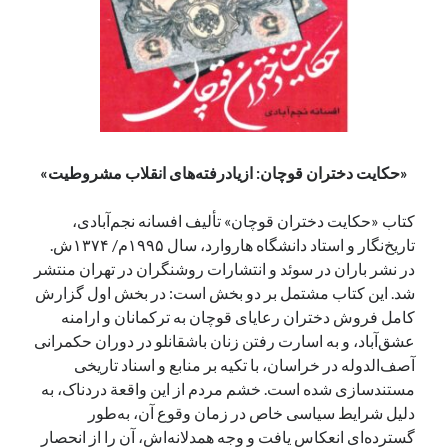
آخرین دیدگاه‌ها
George Veith
در
مَه‌لقا مَلّاح، حافظ محیط زیست ایران
پیمانه صالحی
در
بزرگداشت یاد و نام استاد اسماعیل سعادت (مهر ۱۳۰۴-
شهریور ۱۳۹۹)
«حکایت دختران قوچان: ازیادرفته‌های انقلاب مشروطیت»
سعیدی
در
بزرگداشت یاد و نام استاد اسماعیل سعادت (مهر ۱۳۰۴- شهریور
۱۳۹۹)
کتاب «حکایت دختران قوچان» تألیف افسانه نجم‌آبادی،
تاریخ‌نگار و استاد دانشگاه هاروارد، سال ۱۹۹۵م/ ۱۳۷۴ش.
در نشر باران در سوئد و انتشارات روشنگران در تهران منتشر
جست‌وجو
شد. این کتاب مشتمل بر دو بخش است: در بخش اول گزارش
کامل فروش دختران رعایای قوچان به ترکمانان و ارامنه
عشق‌آباد، و به اسارت رفتن زنان باشقانلو در دوران حکمرانی
آصف‌الدوله در خراسان، با تکیه بر منابع و اسناد تاریخی
مستندسازی شده است. خشم مردم از این واقعة دردناک، به
دلیل شرایط سیاسی خاص در زمان وقوع آن، به‌طور
گسترده‌ای انعکاس یافت و وجه همدلانه‌اش، آن را از انحصار