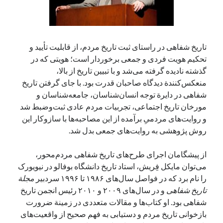
آخرین دیدگاه‌ها
تاریخ شفاهی در راستای ثبت تاریخ مردم، از قابلیت تأیید و
George Veith
در
مَه‌لقا مَلّاح، حافظ محیط زیست ایران
تحکیم هویت فردی و جمعی برخوردار است؛ هویتی که در
پیمانه صالحی
در
بزرگداشت یاد و نام استاد اسماعیل سعادت (مهر ۱۳۰۴-
گذشته نادیده گرفته می‌شد و با تبیین تاریخ از بالا،‌
شهریور ۱۳۹۹)
منعکس‌کنندة دیدگاه صاحبان قدرت بود. با جای گرفتن تاریخ
سعیدی
در
بزرگداشت یاد و نام استاد اسماعیل سعادت (مهر ۱۳۰۴- شهریور
شفاهی در دایرة توجه انسان‌شناسان، جامعه‌شناسان و
۱۳۹۹)
مورخان تاریخ اجتماعی،‌ تجربیات مردم عادی ثبت‌وضبط شد
و روایت‌های مردمیِ برآمده از این مصاحبه‌ها با سازوکار این
روش پژوهشی به روایت‌های جمعی بدل شد.
جست‌وجو
از پیشگامان اجرای طرح‌های تاریخ شفاهی مردم‌محور،
می‌توان مایکل فِریش، استاد تاریخ دانشگاه بوفالو در نیویورک
را نام برد که در فواصل سال‌های ۱۹۸۶ تا ۱۹۹۶ سردبیر
مجلة
تاریخ شفاهی
و در سال‌های ۲۰۰۹ و ۲۰۱۰ رئیس انجمن تاریخ
شفاهی بود. او کتاب‌ها و مقالات متعددی در زمینة ضرورت
بازخوانی تاریخ مردم و دستیابی به فهم صحیح از واقعیت‌های