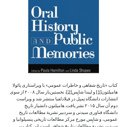
آخرین دیدگاه‌ها
George Veith
در
مَه‌لقا مَلّاح، حافظ محیط زیست ایران
پیمانه صالحی
در
بزرگداشت یاد و نام استاد اسماعیل سعادت (مهر ۱۳۰۴-
شهریور ۱۳۹۹)
سعیدی
در
بزرگداشت یاد و نام استاد اسماعیل سعادت (مهر ۱۳۰۴- شهریور
۱۳۹۹)
جست‌وجو
کتاب «تاریخ شفاهی و خاطرات عمومی» با ویراستاری پائولا
هامیلتون
[1]
و لیندا شاپِس
[2]
، نخستین‌بار سال ۲۰۰۸ از سوی
انتشارات دانشگاه تِمپل در فیلادلفیا منتشر شد و ویراست
دوم آن سال ۲۰۱۵ نشر یافت. هامیلتون دانشیار تاریخِ
دانشگاه فناوری سیدنی و سردبیر نشریة مطالعات تاریخ
عمومی، و شاپِس مورخ مرکز مطالعات تاریخی پنسیلوانیا و
سردبیر نشریة مطالعات تاریخ شفاهی است. این کتاب بر