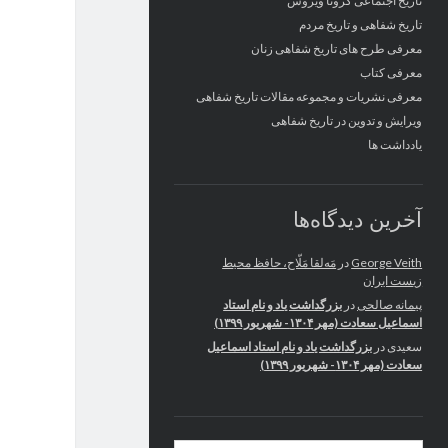
تاریخ اجتماعی کرونا ویروس
تاریخ شفاهی و تاریخ مردم
معرفی طرح های تاریخ شفاهی زنان
معرفی کتاب
معرفی نشریات و مجموعه مقالات تاریخ شفاهی
ویرایش و تدوین در تاریخ شفاهی
یادداشت ها
آخرین دیدگاه‌ها
George Veith
در
مَه‌لقا مَلّاح، حافظ محیط
زیست ایران
پیمانه صالحی
در
بزرگداشت یاد و نام استاد
اسماعیل سعادت (مهر ۱۳۰۴- شهریور ۱۳۹۹)
سعیدی
در
بزرگداشت یاد و نام استاد اسماعیل
سعادت (مهر ۱۳۰۴- شهریور ۱۳۹۹)