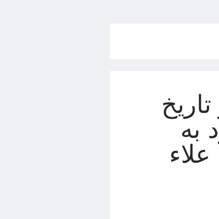
تاریخ
 به
علاء