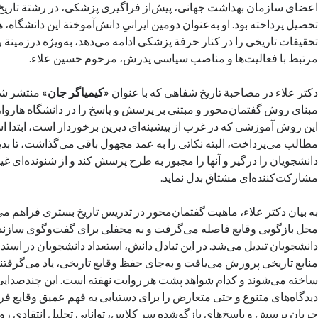
اعضای سازمان بهداشت جهانی،‌ پیش‌از فراگیری‌ پزشکی، در رشتة تاریخ 
تحصیل پرداخته بود. او به‌عنوان دومین ایرانیِ دانش‌آموختة این دانشگاه
تحقیقات تاریخی را در کنار حرفة پزشکی ادامه می‌دهد، به‌ویژه درزمینة 
مرتبط با فعالیت‌ها و مناصب سیاسی پدرش، مرحوم حسین علاء.
دکتر علاء در مصاحبة تاریخ شفاهی که با عنوان
«کیمیاگر جان»
منتشر شد
مبنای روش گفتمان‌محور و مبتنی بر پرسش و پاسخ را در دانشگاه هاروا
این روش آموزشی که در غرب از پیشینه‌ای دیرین برخوردار است، ابتدا اس
مطالب می‌پرداخت، البته نکاتی را به عمد مجهول باقی می‌گذاشت، تا بد
دانشجویان را درگیر و آنها را مجبور به طرح پرسش کند و از شنونده‌ای غی
مشارکت‌کننده‌ای مشتاق بدل نماید.
به بیان دکتر علاء،‌ ماهیت گفتمان‌محور در تدریس تاریخ بستری فراهم 
محل بازگویی وقایع فاصله می‌گرفت و به محفلی برای گفت‌وگوی سازنده
دانشجویان تبدیل می‌شد. در این تبادل دانش، استعداد دانشجویان در استد
منابع تاریخی پرورش می‌یافت و به‌جای حفظ وقایع تاریخی، یاد می‌گرفتند
ساخته می‌شوند و کدام شواهد پشت هر روایت نهفته است. این چندصدای
دیدگاه‌های متنوع و حتی متعارض را برای دستیابی به فهم عمیق وقایع فرا
جریان پرسش و پاسخ‌های بازگوشده سر کلاس، توانایی تحلیل انتقادی روا