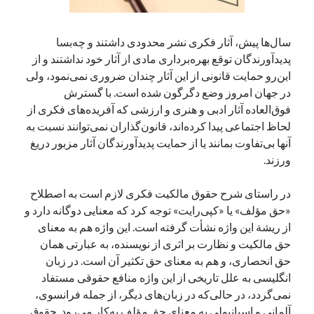
سال‌ها پیش، آثار فکری نشر محدودی داشتند و چه‌بسا
آخرین دیدگاه‌ها
پدیدآورندگان توقع بهره‌برداری مادی از آثار خود نداشتند و از
این‌رو حمایت قانونی از این آثار چندان ضروری نمی‌نمود، ولی
George Veith
در
مَه‌لقا مَلّاح، حافظ محیط زیست ایران
در جهان امروز وضع دگرگون شده است. با گسترش
پیمانه صالحی
در
بزرگداشت یاد و نام استاد اسماعیل سعادت (مهر ۱۳۰۴-
شهریور ۱۳۹۹)
فوق‌العاده آثار ادبی و هنری و ارزشی که آفریده‌های فکری از
سعیدی
در
بزرگداشت یاد و نام استاد اسماعیل سعادت (مهر ۱۳۰۴- شهریور
لحاظ اجتماعی پیدا کرده‌اند، قانون‌گذاران نمی‌توانند نسبت به
۱۳۹۹)
آنها بی‌تفاوت بمانند یا از حمایت پدیدآورندگان آثار مزبور دریغ
ورزند.
در راستای شرح حقوق مالکیت فکری لازم است به اصطلاح
جست‌وجو
«حق مؤلف» یا «کپی‌رایت» توجه کرد که معنایی دوگانه دارد و
از ریشة این واژه نشأت گرفته است. این واژه هم به معنای
حق مالکیت و نظارت بر اثری از نویسنده، به عبارتی همان
حق انحصاری، و هم به معنای حق تکثیر آن است. در زبان
انگلیسی به علل تاریخی از این واژه منافع حقوقی مستفاد
نمی‌گردد، در حالی‌که در زبان‌های دیگر، از جمله فرانسوی،
آلمانی و اسپانیولی به معنای حق مؤلف به‌کار می‌رود. حقوق