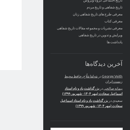
تاریخ اجتماعی کرونا ویروس
تاریخ شفاهی و تاریخ مردم
معرفی طرح های تاریخ شفاهی زنان
معرفی کتاب
معرفی نشریات و مجموعه مقالات تاریخ شفاهی
ویرایش و تدوین در تاریخ شفاهی
یادداشت ها
آخرین دیدگاه‌ها
George Veith
در
مَه‌لقا مَلّاح، حافظ محیط
زیست ایران
پیمانه صالحی
در
بزرگداشت یاد و نام استاد
اسماعیل سعادت (مهر ۱۳۰۴- شهریور ۱۳۹۹)
سعیدی
در
بزرگداشت یاد و نام استاد اسماعیل
سعادت (مهر ۱۳۰۴- شهریور ۱۳۹۹)