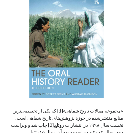
آخرین دیدگاه‌ها
George Veith
در
مَه‌لقا مَلّاح، حافظ محیط زیست ایران
پیمانه صالحی
در
بزرگداشت یاد و نام استاد اسماعیل سعادت (مهر ۱۳۰۴-
شهریور ۱۳۹۹)
سعیدی
در
بزرگداشت یاد و نام استاد اسماعیل سعادت (مهر ۱۳۰۴- شهریور
۱۳۹۹)
جست‌وجو
«مجموعه مقالات تاریخ شفاهی»
[1]
که یکی از تخصصی‌ترین
منابع منتشرشده در حوزة پژوهش‌های تاریخ شفاهی است،
نخست سال ۱۹۹۸ در انتشارات روتلج
[2]
چاپ شد و ویراست
دوم، سال ۲۰۰۲ و ویراست سوم آن، سال ۲۰۱۵ با