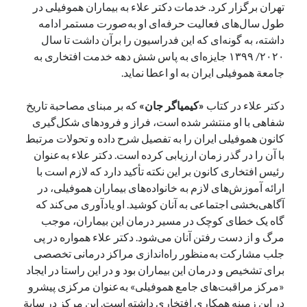
تهران برگزار کرد. خدمات دکتر علاء به بیماران هموفیلی در
طول سال‌های فعالیت حرفه‌ای او به‌صورت مستمر ادامه
داشته، به‌ گونه‌ای که این فدراسیون را برآن داشت تا سال
۲۰۲۰/ ۱۳۹۹ جایزه‌ای به پاس شش دهه خدمت افتخاری به
جامعة هموفیلی ایران به او اعطا نماید.
دکتر علاء در کتاب
«کیمیاگر جان»
که بر مبنای مصاحبة تاریخ
شفاهی با او منتشر شده است، فراز و فرودهای شکل‌گیری
کانون هموفیلی ایران را به تفصیل شرح داده و تحولات مرتبط
با آن را در گذر زمان ارزیابی کرده است. دکتر علاء به‌عنوان
رئیس افتخاری کانون بر این نکته تأکید دارد که لازم است با
ارائه آموزش‌های لازم به خانواده‌های بیماران هموفیلی، در
آگاهی‌بخشی اجتماعی به آنان کوشید. او یادآوری می‌کند که
گاه یک خطای کوچک در مسیر درمان این بیماران، موجب
مرگ و از دست رفتن آنان می‌شود. دکتر علاء همواره در پی
جلب مشارکت به‌منظور راه‌اندازی مراکز درمانی تخصصی
برای تشخیص و درمان این بیماران بود و در این راستا در ایجاد
«مرکز مراقبت‌های جامع هموفیلی» به‌عنوان مرکزی پیشرو
در این زمینه همکاری افتخاری داشته است. این مرکز در سایة