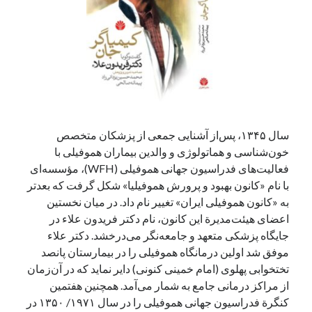
آخرین دیدگاه‌ها
George Veith
در
مَه‌لقا مَلّاح، حافظ محیط زیست ایران
پیمانه صالحی
در
بزرگداشت یاد و نام استاد اسماعیل سعادت (مهر ۱۳۰۴-
شهریور ۱۳۹۹)
سعیدی
در
بزرگداشت یاد و نام استاد اسماعیل سعادت (مهر ۱۳۰۴- شهریور
سال ۱۳۴۵، پس‌از آشنایی جمعی از پزشکان متخصص
۱۳۹۹)
خون‌شناسی و هماتولوژی و والدین بیماران هموفیلی با
فعالیت‌های فدراسیون جهانی هموفیلی (WFH)، مؤسسه‌ای
با نام «کانون بهبود و پرورش هموفیلیا» شکل گرفت که بعدتر
جست‌وجو
به «کانون هموفیلی ایران» تغییر نام داد. در میان نخستین
اعضای هیئت‌مدیرة این کانون، نام دکتر فریدون علاء در
جایگاه پزشکی متعهد و جامعه‌نگر می‌درخشد. دکتر علاء
موفق شد اولین درمانگاه هموفیلی را در بیمارستان پانصد
تختخوابی پهلوی (امام خمینی کنونی) دایر نماید که در آن‌زمان
از مراکز درمانی جامع به شمار می‌آمد. همچنین هفتمین
کنگرة فدراسیون جهانی هموفیلی را در سال ۱۹۷۱/ ۱۳۵۰ در