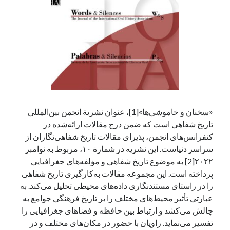
آخرین دیدگاه‌ها
George Veith
در
مَه‌لقا مَلّاح، حافظ محیط زیست ایران
پیمانه صالحی
در
بزرگداشت یاد و نام استاد اسماعیل سعادت (مهر ۱۳۰۴-
شهریور ۱۳۹۹)
سعیدی
در
بزرگداشت یاد و نام استاد اسماعیل سعادت (مهر ۱۳۰۴- شهریور
۱۳۹۹)
«سخنان و خاموشی‌ها»
[1]
، عنوان نشریة انجمن بین‌المللی
تاریخ شفاهی است که ضمن درج مقالات ارائه‌شده در
کنفرانس‌های انجمن، پذیرای مقالات تاریخ‌ شفاهی‌نگاران از
جست‌وجو
سراسر دنیاست. این نشریه در شمارة ۱۰، مربوط به نوامبر
۲۰۲۲
[2]
به موضوع تاریخ شفاهی و مؤلفه‌های جغرافیایی
پرداخته است. این مجموعه مقالات به‌کارگیری تاریخ شفاهی
را در راستای مستندنگاری داده‌های محیطی تحلیل می‌کند. به
عبارتی تأثیر محیط‌های مختلف را بر تاریخ فرهنگی جوامع به
چالش می‌کشد و ارتباط بین حافظه و فضاهای جغرافیایی را
تفسیر می‌نماید. راویان با حضور در مکان‌های مختلف و در