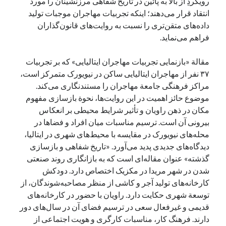
رویکردِ از بالا به پائین در تاریخ شفاهی مرزنشینان را مورد
انتقاد قرار می‌دهند؛ اینکه تجربیات مهاجران موجبات تولید
داده‌های متقن‌تری را نسبت به روایت‌های قانون‌گذاران
فراهم می‌نماید.
مقالة «بازنمایی تجربیات مهاجران ایتالیایی» که بر تجربیات
۳۷ نفر از مهاجران ایتالیایی ساکن در نیویورک متمرکز است،
مراکز فرهنگی جامعة مهاجران را مستندنگاری می‌کند.
موضوع حائز اهمیت در این روایت‌ها، نحوة بازسازی مفهوم
مکان در ذهن راویان و تأثیر شرایط محیطی بر انعکاس
بیرونی آن است. ترسیم مناسبات میان افراد و فضاها در
محله‌های نیویورک در مقایسه با محیط‌های شهری در ایتالیا،
دیدگاه‌های جدیدی پدید می‌آورد. «تاریخ شفاهی و بازسازی
گذشته» عنوان مقاله‌ای است که به بازانگاری روند صنعتی
شدن در شهر مریدا در مکزیک اختصاص دارد. دودکش‌
کارخانه‌های تولید آجر و کاشی از منظر مصاحبه‌شوندگان، از
توسعة شهری حکایت دارد. راویان با حضور در کارخانه‌های
قدیمی و غیرفعال سعی در ترسیم فضای آن در سال‌های دور
دارند. فرهنگ کار، مناسبات کارگری و هویت اجتماعی از