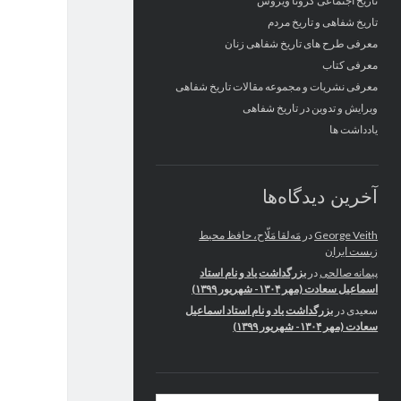
تاریخ اجتماعی کرونا ویروس
تاریخ شفاهی و تاریخ مردم
معرفی طرح های تاریخ شفاهی زنان
معرفی کتاب
معرفی نشریات و مجموعه مقالات تاریخ شفاهی
ویرایش و تدوین در تاریخ شفاهی
یادداشت ها
آخرین دیدگاه‌ها
George Veith
در
مَه‌لقا مَلّاح، حافظ محیط
زیست ایران
پیمانه صالحی
در
بزرگداشت یاد و نام استاد
اسماعیل سعادت (مهر ۱۳۰۴- شهریور ۱۳۹۹)
سعیدی
در
بزرگداشت یاد و نام استاد اسماعیل
سعادت (مهر ۱۳۰۴- شهریور ۱۳۹۹)