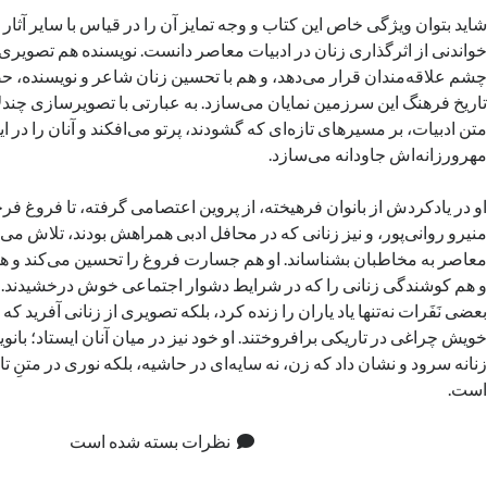
شاید بتوان ویژگی خاص این کتاب و وجه تمایز آن را در قیاس با سایر آثار م
خواندنی از اثرگذاری زنان در ادبیات معاصر دانست. نویسنده هم تصویری 
چشم علاقه‌مندان قرار می‌دهد، و هم با تحسین زنان شاعر و نویسنده، حضو
تاریخ فرهنگ این سرزمین نمایان می‌سازد. به عبارتی با تصویرسازی چندلای
متن ادبیات، بر مسیرهای تازه‌ای که گشودند، پرتو می‌افکند و آنان را در ا
مهرورزانه‌اش جاودانه می‌سازد.
او در یادکردش از بانوان فرهیخته، از پروین اعتصامی گرفته، تا فروغ فر
منیرو روانی‌پور،‌ و نیز زنانی که در محافل ادبی همراهش بودند، تلاش می‌
معاصر به مخاطبان بشناساند. او هم جسارت فروغ را تحسین می‌کند و هم 
و هم کوشندگی زنانی را که در شرایط دشوار اجتماعی خوش درخشیدند. سی
بعضی نَفَرات‌ نه‌تنها یاد یاران را زنده کرد، بلکه تصویری از زنانی آفرید که 
خویش چراغی در تاریکی برافروختند. او خود نیز در میان آنان ایستاد؛ بانو
زنانه سرود و نشان داد که زن،‌ نه سایه‌ای در حاشیه، بلکه نوری در متنِ تار
است.
نظرات بسته شده است