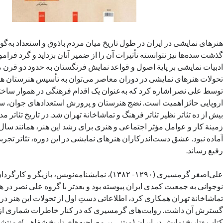
هنرهای نمایشی در ایران در طول تاریخ میان مردم باذوق و استعداد به‌گون
گذشت سده‌ها نیز نتوانسته تأثیرات آن را از ضمیر آنان بزداید و گرد فرام
ادبیات نمایشی بر پایة اصول و قواعد نمایش فرنگستان به حدود دو قرن م
توسط علی نصر اشاره کرد که به‌عنوان یک اقدام فرهنگی در هموار ساخت
اروپایی حائز اهمیت است. نضج هنرستان و پرورش استعدادهای جوان، 
بیش از ده تئاتر نظیر تئاتر فرهنگ و تماشاخانة تهران شد. در تاریخ تئاتر م
آماده نبود. عشق دست‌اندرکاران هنرهای نمایشی در این دوره، تئاتر تجربی
رفیع رساند.
علی‌اصغر گرمسیری (۱۲۹۰- ۱۳۸۲)، نمایشنامه‌نویس، بازیگر و
نوجوانی به جمعیت کمدی ایران پیوسته بود و بعدتر با گروه علی نصر در
تماشاخانة تهران همکاری کرد،‌ اطلاعاتی دستِ اول از تحولات این هنر در
گسترش آن داشت. روایت‌های گرمسیری که در کنار خاطرات شماری از پ
کتاب «تاریخ نمایش در ایران (مبتنی بر مصاحبه‌های تاریخ شفاهی)»
منتشر