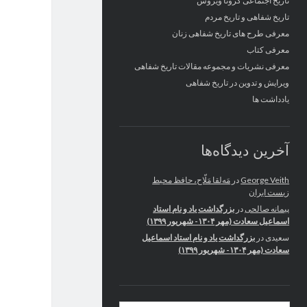
تاریخ اجتماعی کرونا ویروس
تاریخ شفاهی و تاریخ مردم
معرفی طرح های تاریخ شفاهی زنان
معرفی کتاب
معرفی نشریات و مجموعه مقالات تاریخ شفاهی
ویرایش و تدوین در تاریخ شفاهی
یادداشت ها
آخرین دیدگاه‌ها
George Veith
در
مَه‌لقا مَلّاح، حافظ محیط
زیست ایران
پیمانه صالحی
در
بزرگداشت یاد و نام استاد
اسماعیل سعادت (مهر ۱۳۰۴- شهریور ۱۳۹۹)
سعیدی
در
بزرگداشت یاد و نام استاد اسماعیل
سعادت (مهر ۱۳۰۴- شهریور ۱۳۹۹)