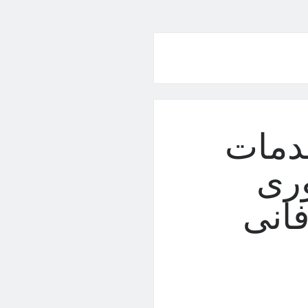
دمات
وری
انی