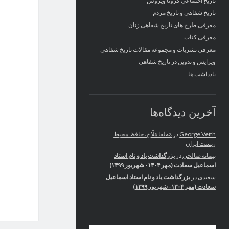
تاریخ اجتماعی کرونا ویروس
تاریخ شفاهی و تاریخ مردم
معرفی طرح های تاریخ شفاهی زنان
معرفی کتاب
معرفی نشریات و مجموعه مقالات تاریخ شفاهی
ویرایش و تدوین در تاریخ شفاهی
یادداشت ها
آخرین دیدگاه‌ها
George Veith
در
مَه‌لقا مَلّاح، حافظ محیط
زیست ایران
پیمانه صالحی
در
بزرگداشت یاد و نام استاد
اسماعیل سعادت (مهر ۱۳۰۴- شهریور ۱۳۹۹)
سعیدی
در
بزرگداشت یاد و نام استاد اسماعیل
سعادت (مهر ۱۳۰۴- شهریور ۱۳۹۹)