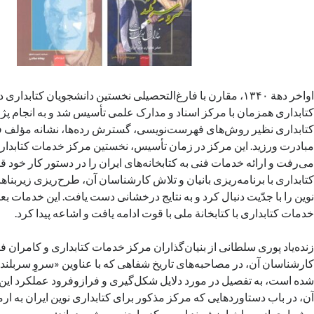
اواخر دهة ۱۳۴۰، مقارن با فارغ‌التحصیلی نخستین دانشجویان کتابد
کتابداری همزمان با مرکز اسناد و مدارک علمی تأسیس شد و به انجام پ
کتابداری نظیر روش‌های فهرست‌نویسی، گسترش رده‌ها، نشانه مؤلف ف
مبادرت ورزید. این مرکز در زمان تأسیس، نخستین مرکز خدمات کتابداری
می‌رفت و ارائه خدمات فنی به کتابخانه‌های ایران را در دستور کار خود ق
کتابداری با برنامه‌ریزی بانیان و تلاش کارشناسان آن،‌ طرح‌ریزی زیربنا
نوین را با جدّیت دنبال کرد و به نتایج درخشانی دست یافت. این خدمات بع
خدمات کتابداری با کتابخانة ملی با قوت ادامه یافت و اشاعه پیدا کرد.
زنده‌یاد پوری سلطانی از بنیان‌گذاران مرکز خدمات کتابداری و کامران ف
کارشناسان آن، در مصاحبه‌های تاریخ شفاهی که با عناوین «سروِ سربلند»
شده است، به تفصیل در مورد دلایل شکل‌گیری و فرازوفرود عملکرد این مر
آن، در باب دستاوردهایی که مرکز مذکور برای کتابداری نوین ایران به ا
و شماری از میراث ارزشمند این مرکز را چنین برشمرده‌اند: