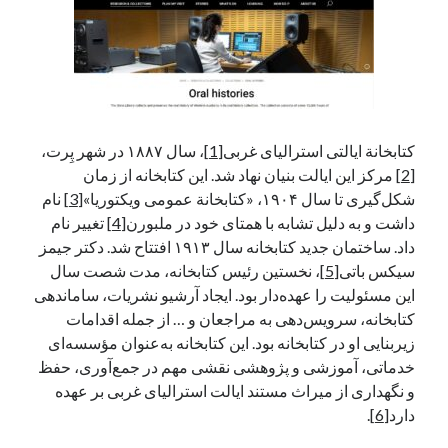
آخرین دیدگاه‌ها
George Veith
در
مَه‌لقا مَلّاح، حافظ محیط زیست ایران
پیمانه صالحی
در
بزرگداشت یاد و نام استاد اسماعیل سعادت (مهر ۱۳۰۴-
کتابخانة ایالتی استرالیای غربی
[1]
، سال ۱۸۸۷ در شهر پِرت،
شهریور ۱۳۹۹)
[2]
مرکز این ایالت بنیان نهاد شد. این کتابخانه از زمان
سعیدی
در
بزرگداشت یاد و نام استاد اسماعیل سعادت (مهر ۱۳۰۴- شهریور
۱۳۹۹)
شکل‌گیری تا سال ۱۹۰۴، «کتابخانة عمومی ویکتوریا»
[3]
نام
داشت و به دلیل تشابه با همتای خود در ملبورن
[4]
تغییر نام
داد. ساختمان جدید کتابخانه سال ۱۹۱۳ افتتاح شد. دکتر جیمز
سیکس باتی
[5]
، نخستین رئیس کتابخانه، مدت شصت سال
جست‌وجو
این مسئولیت را عهده‌دار بود. ایجاد آرشیو نشریات، ساماندهی
کتابخانه، سرویس‌دهی به مراجعان و … از جمله اقدامات
زیربنایی او در کتابخانه بود. این کتابخانه به‌عنوان مؤسسه‌ای
خدماتی، آموزشی و پژوهشی نقشی مهم در جمع‌آوری، حفظ
و نگهداری از میراث مستند ایالت استرالیای غربی بر عهده
دارد
[6]
.