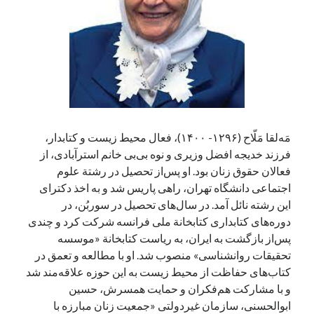
آخرین دیدگاه‌ها
George Veith
در
مَه‌لقا مَلّاح، حافظ محیط زیست ایران
پیمانه صالحی
در
بزرگداشت یاد و نام استاد اسماعیل سعادت (مهر ۱۳۰۴-
شهریور ۱۳۹۹)
سعیدی
در
بزرگداشت یاد و نام استاد اسماعیل سعادت (مهر ۱۳۰۴- شهریور
مَه‌لقا مَلّاح (۱۲۹۶- ۱۴۰۰)، فعال محیط زیست و کتابدار،
۱۳۹۹)
فرزند خدیجه افضل وزیری و نوه بی‌بی خانم استرآبادی، از
فعالان حقوق زنان بود. او پس‌از تحصیل در رشتة علوم
اجتماعی دانشگاه تهران، راهی پاریس شد و به اخذ دکترای
جست‌وجو
این رشته نائل آمد. در سال‌های تحصیل در سوربُن، در
دوره‌های کتابداری کتابخانة ملی فرانسه شرکت کرد و چندی
پس‌از بازگشت به ایران، به ریاست کتابخانة «موسسه
تحقیقات روانشناسی» منصوب شد. او با مطالعه و تعمق در
کتاب‌های حفاظت از محیط زیست به این حوزه علاقه‌مند شد
و با مشارکت هم‌فکران و حمایت همسرش، حسین
ابوالحسنی، سازمان غیردولتی «جمعیت زنان مبارزه با