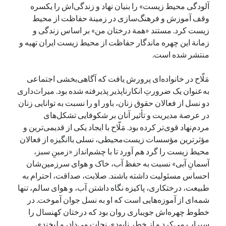
آلودگی محیط زیست» را بنیان نهاد و زندگی‌اش را یکسره
وقف آموزش و فرهنگ‌سازی در زمینة حفاظت از محیط
زیست کرد. مستند «همة درختان من» بر اساس زندگی و
زمانة این چهره ماندگار حفاظت از محیط زیست ایران تهیه و
منتشر شده است.
مَلّاح در خانواده‌ای پرورش یافت که آگاهی‌بخشی اجتماعی
به‌عنوان یک ضرورتِ انکارناپذیر پذیرفته شده بود. میراث‌داری
دو نسل از فعالان حقوق زنان، باور او را نسبت به توانایی زنان
در عرصة مدیریت و تأثیر آنان بر شکوفایی تشکل‌های
مردم‌نهاد قوی‌تر کرده بود. مَلّاح با ایجاد یکی از قدیمی‌ترین و
مؤثرترین مؤسسات زیست‌محیطی، نسلی باانگیزه از فعالان
محیط زیست را گرد هم آورد تا با چشم‌انداز «زمینِ سبز،
آسمانِ آبی» نسبت به حفظ آب، خاک و هوای سرزمین‌شان
احساس مسئولیت داشته باشند. صلابت، صداقت، احترام به
طبیعت، درختکاری، پاکیزه نگاه داشتن آب، و هوای سالم، تنها
شمه‌ای از آموزه‌هایی است که او به نسل جوان آموخت. در
خطوط چهره‌اش جویباری روان بود که درختان کهنسال را
سیراب می‌کرد و از خطر نابودی نجات می‌داد، و لبخندی