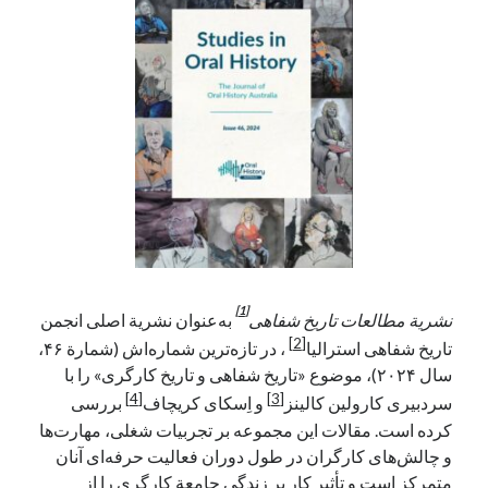
آخرین دیدگاه‌ها
George Veith
در
مَه‌لقا مَلّاح، حافظ محیط زیست ایران
پیمانه صالحی
در
بزرگداشت یاد و نام استاد اسماعیل سعادت (مهر ۱۳۰۴-
شهریور ۱۳۹۹)
سعیدی
در
بزرگداشت یاد و نام استاد اسماعیل سعادت (مهر ۱۳۰۴- شهریور
۱۳۹۹)
جست‌وجو
[1]
نشریة مطالعات تاریخ شفاهی
به‌عنوان نشریة اصلی انجمن
[2]
تاریخ شفاهی استرالیا
، در تازه‌ترین شماره‌اش (شمارة ۴۶،
سال ۲۰۲۴)، موضوع «تاریخ شفاهی و تاریخ کارگری» را با
[4]
[3]
سردبیری کارولین کالینز
و اِسکای کریچاف
بررسی
کرده است. مقالات این مجموعه بر تجربیات شغلی، مهارت‌ها
و چالش‌های کارگران در طول دوران فعالیت حرفه‌ای آنان
متمرکز است و تأثیر کار بر زندگی جامعة کارگری را از