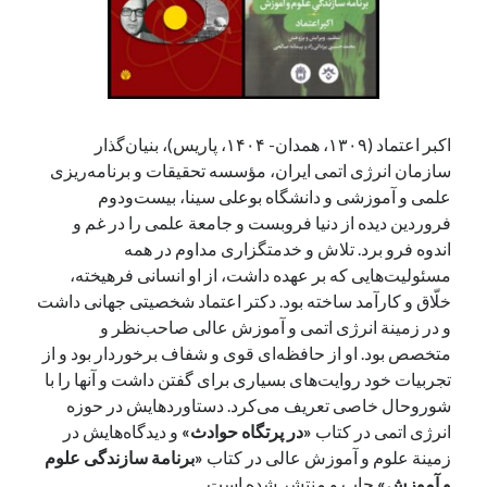
آخرین دیدگاه‌ها
George Veith
در
مَه‌لقا مَلّاح، حافظ محیط زیست ایران
اکبر اعتماد (۱۳۰۹، همدان- ۱۴۰۴، پاریس)، بنیان‌گذار
پیمانه صالحی
در
بزرگداشت یاد و نام استاد اسماعیل سعادت (مهر ۱۳۰۴-
شهریور ۱۳۹۹)
سازمان انرژی اتمی ایران، مؤسسه تحقیقات و برنامه‌ریزی
سعیدی
در
بزرگداشت یاد و نام استاد اسماعیل سعادت (مهر ۱۳۰۴- شهریور
علمی و آموزشی و دانشگاه بوعلی سینا،‌ بیست‌ودوم
۱۳۹۹)
فروردین دیده از دنیا فروبست و جامعة علمی را در غم و
اندوه فرو برد. تلاش و خدمتگزاری مداوم در همه
مسئولیت‌هایی که بر عهده داشت، از او انسانی فرهیخته،
خلّاق و کارآمد ساخته بود. دکتر اعتماد شخصیتی جهانی داشت
جست‌وجو
و در زمینة انرژی اتمی و آموزش عالی صاحب‌نظر و
متخصص بود. او از حافظه‌ای قوی و شفاف برخوردار بود و از
تجربیات خود روایت‌های بسیاری برای گفتن داشت و آنها را با
شوروحال خاصی تعریف می‌کرد. دستاوردهایش در حوزه
انرژی اتمی در کتاب
«در پرتگاه حوادث»
و دیدگاه‌هایش در
زمینة علوم و آموزش عالی در کتاب
«برنامة سازندگی علوم
و آموزش»
چاپ و منتشر شده است.