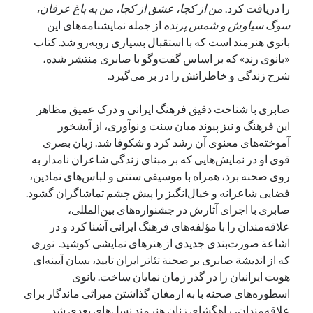
را دریافت کرد.
من از کجا، عشق از کجا، من به باغ عرفان،
سوگ سیاوش و شمس پرنده
از جمله نمایشنامه‌های این
بانوی هنرمند است که با استقبال بسیاری روبه‌رو شد. کتاب
«بانوی رند» که بر اساس گفت‌وگو با صابری منتشر شده،
شرح زندگی و خاطراتش را در بر می‌گیرد.
صابری با شناخت دقیق فرهنگ ایرانی و درک عمیق مظاهر
این فرهنگ و نیز پیوند میان سنت و نوآوری، از آبشخور
آموخته‌های معنوی آن رشد کرد و شکوفا شد. زبان بصری
قوی او در نمایش‌هایی که بر مبنای زندگی شاعران نامدار به
روی صحنه برد، همراه با موسیقی سنتی و لباس‌های نمادین،
فضایی شاعرانه و خیال‌انگیز را پیش چشم تماشاگران گشود.
صابری با اجرای آثارش در جشنواره‌های بین‌المللی،
علاقه‌مندان را با مؤلفه‌های فرهنگ ایرانی آشنا کرد و در
اشاعة صورت‌بندی جدیدی از هنرهای نمایشی کوشید. نوری
که از اندیشة صابری بر صحنة تئاتر ایران تابید، بسان آیینه‌ای
هویت ایرانیان را در گذر زمان نمایان ساخت. بانوی
اسطوره‌های صحنه با به ارمغان گذاشتن میراثی ماندگار برای
علاقه‌مندان، راهگشای زنان هنرمند نسل‌های بعدی شد.