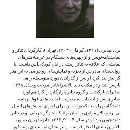
آخرین دیدگاه‌ها
George Veith
در
مَه‌لقا مَلّاح، حافظ محیط زیست ایران
پیمانه صالحی
در
بزرگداشت یاد و نام استاد اسماعیل سعادت (مهر ۱۳۰۴-
شهریور ۱۳۹۹)
پری صابری (۱۳۱۱، کرمان- ۱۴۰۳، تهران)، کارگردان تئاتر و
سعیدی
در
بزرگداشت یاد و نام استاد اسماعیل سعادت (مهر ۱۳۰۴- شهریور
۱۳۹۹)
نمایشنامه‌نویس و از چهره‌های پیشگام در عرصة هنرهای
نمایشی که علاقه به تئاتر ریشه در ایام کودکی‌اش داشت، با
روایت‌های مادرش از تعزیه و نمایش‌های روحوضی به این هنر
گرایش پیدا کرد. او پس‌از گذراندن دورة متوسطه راهی
جست‌وجو
پاریس شد و در مکتب تانیا بالاشوا تئاتر آموخت و سال ۱۳۴۸
به ایران بازگشت و گروه تئاتر پازارگارد را گرد هم آورد.
صابری پس‌از انتصاب به مدیریت فعالیت‌های فوق برنامة
دانشگاه تهران،‌ به کمبود سالن‌ برای اجرای نمایش‌های اصیل
پی برد و تالار مولوی را بنیان نهاد که آغازگر جریانی نو در تئاتر
دانشجویی بود. او در سال ۲۰۰۴/ ۱۳۸۳ جایزة لُژیون دونور،
بالاترین نشان افتخار فرانسه و نیز نشان ابن‌سینای یونسکور