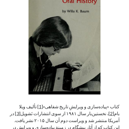
آخرین دیدگاه‌ها
George Veith
در
مَه‌لقا مَلّاح، حافظ محیط زیست ایران
پیمانه صالحی
در
بزرگداشت یاد و نام استاد اسماعیل سعادت (مهر ۱۳۰۴-
شهریور ۱۳۹۹)
سعیدی
در
بزرگداشت یاد و نام استاد اسماعیل سعادت (مهر ۱۳۰۴- شهریور
۱۳۹۹)
جست‌وجو
کتاب «پیاده‌سازی و ویرایشِ تاریخ شفاهی»
[1]
تألیف ویلا
بام
[2]
، نخستین‌بار سال ۱۹۸۱ از سوی انتشارات نَشویل
[3]
در
آمریکا منتشر شد و ویراست دوم آن سال ۲۰۱۵ نشر یافت.
این کتاب که از آثار پیشگام در زمینة پیاده‌سازی و ویرایش در