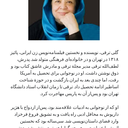
آخرین دیدگاه‌ها
George Veith
در
مَه‌لقا مَلّاح، حافظ محیط زیست ایران
پیمانه صالحی
در
بزرگداشت یاد و نام استاد اسماعیل سعادت (مهر ۱۳۰۴-
شهریور ۱۳۹۹)
سعیدی
در
بزرگداشت یاد و نام استاد اسماعیل سعادت (مهر ۱۳۰۴- شهریور
گلی ترقی، نویسنده و نخستین فیلمنامه‌نویس زن ایرانی، پائیز
۱۳۹۹)
۱۳۱۸ در تهران و در خانواده‌ای فرهنگی متولد شد. پدرش،
لطف‌الله ترقی مدیر مجلة ترقی و مادرش عاشق کتاب بود و
ذوق نوشتن داشت. او در نوجوانی برای تحصیل به آمریکا
رفت، اما چندی بعد به ایران بازگشت و در حوزة شناخت
جست‌وجو
اساطیر ادامة تحصیل داد. ترقی تا زمان انقلاب استاد دانشگاه
تهران بود و پس‌از آن به پاریس مهاجرت کرد.
او که از نوجوانی به ادبیات علاقه‌مند بود، پس‌از ازدواج با هژیر
داریوش به محافل ادبی راه یافت و به تشویق فروغ فرخزاد
وارد فضای داستان‌نویسی شد. سی‌ساله بود که نخستین
اثرش با عنوان «من هم چه گوارا هستم» منتشر شد. بعدتر