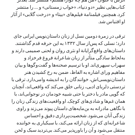
کتاب‌هایی نظیر «دو دنیا»، «خواب زمستانی» و … را منتشر
کرد. همچنین فیلمنامة فیلم‌های «بیتا» و «درخت گلابی» از آثار
او اقتباس شد.
ترقی در زمرة دومین نسل از زنان داستان‌نویس ایرانی جای
دارد؛ نسلی که پس‌از سال ۱۳۳۲ به این حرفه قدم گذاشتند.
داستان‌های واقع‌گرایانة او نثری روان و لحنی صمیمی دارند و
به‌لحاظ سادگی متأثر از زبان شاعرانة فروغ فرخزاد و
سهراب سپهری‌اند. او با ترسیم صحنه‌ها و گفت‌وگوها و بیان
مفاهیم ورای اشاره به الفاظ، ضمن به رخ کشیدن هنر
داستان‌نویسی‌اش، خوانندگان را به اندیشه وامی‌دارد. ترقی با
تردستی دلربای ادبی، زنانی خلق می‌کند که واقعی‌اند، آنچنان
که گویی مادر یا دختر یا حتی شبیه خودمان در نوجوانی‌اند، با
همان غم‌ها و شادی‌های کوچک. او واقعیت‌های زندگی زنان را
با نگاهی مادرانه به بن‌مایه‌های داستان پیوند می‌زند و راوی
زندگی آنان می‌شود. شخصیت‌پردازی دقیق و احساس
شاعرانه‌ای که از زنان ارائه می‌کند، با سبکباری به خواننده
منتقل می‌شود و آن را باورپذیر می‌کند. بی‌تردید سبک و لحن