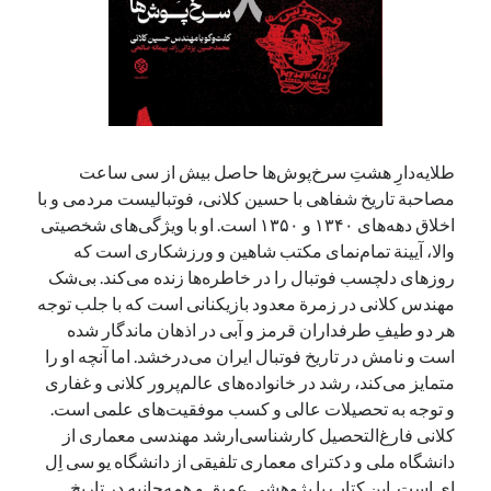
آخرین دیدگاه‌ها
George Veith
در
مَه‌لقا مَلّاح، حافظ محیط زیست ایران
پیمانه صالحی
در
بزرگداشت یاد و نام استاد اسماعیل سعادت (مهر ۱۳۰۴-
شهریور ۱۳۹۹)
طلایه‌دارِ هشتِ سرخ‌پوش‌ها حاصل بیش از سی ساعت
سعیدی
در
بزرگداشت یاد و نام استاد اسماعیل سعادت (مهر ۱۳۰۴- شهریور
مصاحبة تاریخ شفاهی با حسین کلانی، فوتبالیست مردمی و با
۱۳۹۹)
اخلاق دهه‌های ۱۳۴۰ و ۱۳۵۰ است. او با ویژگی‌های شخصیتی
والا، آیینة تمام‌نمای مکتب شاهین و ورزشکاری است که
روزهای دلچسب فوتبال را در خاطره‌ها زنده می‌کند. بی‌شک
مهندس کلانی در زمرة معدود بازیکنانی است که با جلب توجه
جست‌وجو
هر دو طیفِ طرفداران قرمز و آبی در اذهان ماندگار شده
است و نامش در تاریخ فوتبال ایران می‌درخشد. اما آنچه او را
متمایز می‌کند، رشد در خانواده‌های عالم‌‌پرور کلانی و غفاری
و توجه به تحصیلات عالی و کسب موفقیت‌های علمی است.
کلانی فارغ‌التحصیل کارشناسی‌ارشد مهندسی معماری از
دانشگاه ملی و دکترای معماری تلفیقی از دانشگاه یو سی اِل
اِی است. این کتاب با پژوهشی عمیق و همه‌جانبه در تاریخ