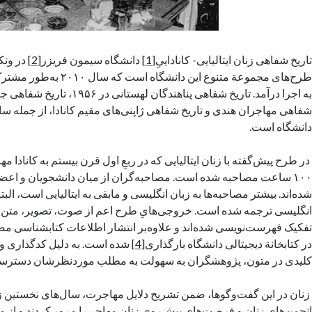
تاریخ شفاهی زنان ایتالیایی- کاناداییِ
[1]
دانشگاه سیمون فریزر
[2]
در ونک
طرح‌های مجموعة متنوع این دانشگاه 
به اجرا درآمد. تاریخ شفاهی پناهندگان 
شفاهی مهاجران هندی و تاریخ شفاهی ژاپنی‌های مقیم کانادا، از جمله سا
دانشگاه است.
در طرح پیش‌گفته با زنان ایتالیایی که در ربعِ اول قرن بیستم به کانادا م
۱۰۰ ساعت مصاحبه شده است. مصاحبه‌گران از میان دانشجویان و اعض
شده‌اند. بیشتر مصاحبه‌ها به زبان انگلیسی و مابقی به ایتالیایی است، البته 
انگلیسی ترجمه شده است. خروجی‌هایِ طرح اعم از صوت، تصویر، متن و
تفکیک فهرست‌نویسی شده‌اند و علاوه‌بر انتشار اطلاعات کتابشناسی مصاح
در کتابخانة دیجیتالی دانشگاه بارگذاری
[4]
شده است. به دلیل کدگذاری وا
کلیدی در متون، پژوهشگران به سهولت به مطلب موردنظرشان دسترسی پ
زنان در این گفت‌وگوها، ضمن تشریح دلایل مهاجرت، سال‌های نخستین زن
انجمن‌های زنان و فرصت‌های پیش‌روی زنانِ مهاجر را مرور کردند و از 