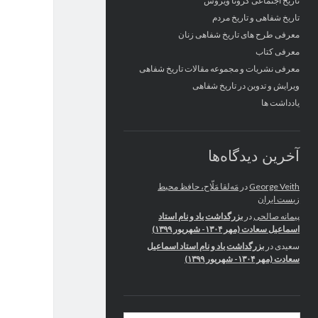
تاریخ اجتماعی کرونا ویروس
تاریخ شفاهی و تاریخ مردم
معرفی طرح های تاریخ شفاهی زنان
معرفی کتاب
معرفی نشریات و مجموعه مقالات تاریخ شفاهی
ویرایش و تدوین در تاریخ شفاهی
یادداشت ها
آخرین دیدگاه‌ها
George Veith
در
مَه‌لقا مَلّاح، حافظ محیط
زیست ایران
پیمانه صالحی
در
بزرگداشت یاد و نام استاد
اسماعیل سعادت (مهر ۱۳۰۴- شهریور ۱۳۹۹)
سعیدی
در
بزرگداشت یاد و نام استاد اسماعیل
سعادت (مهر ۱۳۰۴- شهریور ۱۳۹۹)