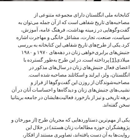
کتابخانه ملی انگلستان دارای مجموعه متنوعی از
آخرین دیدگاه‌ها
مصاحبه‌های تاریخ شفاهی است که از آن جمله می‌توان به
گفت‌وگوهایی در زمینه‌ بهداشت، فرهنگ عامه، آموزش،
George Veith
در
مَه‌لقا مَلّاح، حافظ محیط زیست ایران
سیاست، صنعت، تجارت، مشاغل خانگی و مهاجرت اشاره
پیمانه صالحی
در
بزرگداشت یاد و نام استاد اسماعیل سعادت (مهر ۱۳۰۴-
کرد. یکی از طرح‌های تاریخ شفاهی این کتابخانه به بررسی
شهریور ۱۳۹۹)
جنبش‌های برابری‌خواهی زنان در دهه‌های ۱۹۷۰ و ۱۹۸۰
سعیدی
در
بزرگداشت یاد و نام استاد اسماعیل سعادت (مهر ۱۳۰۴- شهریور
میلادی
[1]
پرداخته است. در این طرح به‌طور گسترده با
۱۳۹۹)
اعضای فعال جنبش‌های زنان در سال‌های مذکور در
انگلستان، ولز، ایرلند و اسکاتلند مصاحبه شده است.
مصاحبه‌شوندگان از روزن این گفت‌وگوها از فراز و
جست‌وجو
نشیب‌های جنبش‌های زنان و دیدگاه‌ها و احساسات آنان در آن
برهه تاریخی و نیز از بازخورد فعالیت‌هایشان در جامعه بریتانیا
سخن گفته‌اند.
یکی از مهم‌ترین دستاوردهایی که مجریان طرح (از مورخان و
پژوهشگران حوزه مطالعات زنان هستند) در خلال این
روایت‌ها به آن دست یافته‌اند، تصاویری مستند از افکار،