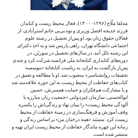
آخرین دیدگاه‌ها
مَه‌لقا مَلّاح (۱۲۹۶- ۱۴۰۰)، فعال محیط زیست و کتابدار،
فرزند خدیجه افضل وزیری و نوه بی‌بی خانم استرآبادی، از
George Veith
در
مَه‌لقا مَلّاح، حافظ محیط زیست ایران
فعالان حقوق زنان بود. او پس‌از تحصیل در رشتة علوم
پیمانه صالحی
در
بزرگداشت یاد و نام استاد اسماعیل سعادت (مهر ۱۳۰۴-
اجتماعی دانشگاه تهران، راهی پاریس شد و به اخذ دکترای
شهریور ۱۳۹۹)
این رشته نائل آمد. در سال‌های تحصیل در سوربُن، در
سعیدی
در
بزرگداشت یاد و نام استاد اسماعیل سعادت (مهر ۱۳۰۴- شهریور
دوره‌های کتابداری کتابخانة ملی فرانسه شرکت کرد و چندی
۱۳۹۹)
پس‌از بازگشت به ایران، به ریاست کتابخانة «موسسه
تحقیقات روانشناسی» منصوب شد. او با مطالعه و تعمق در
کتاب‌های حفاظت از محیط زیست به این حوزه علاقه‌مند شد
جست‌وجو
و با مشارکت هم‌فکران و حمایت همسرش، حسین
ابوالحسنی، سازمان غیردولتی «جمعیت زنان مبارزه با
آلودگی محیط زیست» را بنیان نهاد و زندگی‌اش را یکسره
وقف آموزش و فرهنگ‌سازی در زمینة حفاظت از محیط
زیست کرد. مستند «همة درختان من» بر اساس زندگی و
زمانة این چهره ماندگار حفاظت از محیط زیست ایران تهیه و
منتشر شده است.