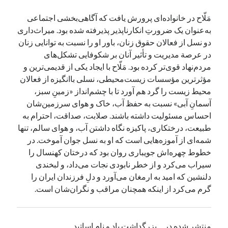
مَلّاح در خانواده‌ای پرورش یافت که آگاهی‌بخشی اجتماعی
به‌عنوان یک ضرورتِ انکارناپذیر پذیرفته شده بود. میراث‌داری
دو نسل از فعالان حقوق زنان، باور او را نسبت به توانایی زنان
در عرصة مدیریت و تأثیر آنان بر شکوفایی تشکل‌های
مردم‌نهاد قوی‌تر کرده بود. مَلّاح با ایجاد یکی از قدیمی‌ترین و
مؤثرترین مؤسسات زیست‌محیطی، نسلی باانگیزه از فعالان
محیط زیست را گرد هم آورد تا با چشم‌انداز «زمینِ سبز،
آسمانِ آبی» نسبت به حفظ آب، خاک و هوای سرزمین‌شان
احساس مسئولیت داشته باشند. صلابت، صداقت، احترام به
طبیعت، درختکاری، پاکیزه نگاه داشتن آب، و هوای سالم، تنها
شمه‌ای از آموزه‌هایی است که او به نسل جوان آموخت. در
خطوط چهره‌اش جویباری روان بود که درختان کهنسال را
سیراب می‌کرد و از خطر نابودی نجات می‌داد، و لبخندی
دلنشین که امید به ارمغان می‌آورد و دلِ فرزندان ایران را
گرم می‌کرد از اینکه همچنان مراقب و نگران‌شان است.
منتشر شده در
بزرگداشت یاد و نام اساتید