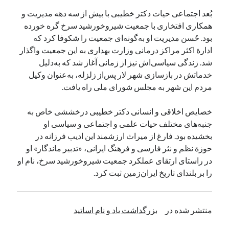
بُعد اجتماعی حیات دکتر خطیبی با بیش از سه دهه مدیریت و
همکاری افتخاری با جمعیت شیروخورشید سرخ گره خورده
بود. حُسن مدیریت او به‌گونه‌ای جمعیت را شکوفا کرد که
ادارة‌ اکثر مراکز درمانی وزارت بهداری به این جمعیت واگذار
شد. زندگی سیاسی‌اش نیز از زمانی آغاز شد که به‌دلیل
خدماتش در بازسازی شهر لار پس‌از زلزله، به‌عنوان وکیل
مردم این شهر به مجلس شورای ملی راه یافت.
خصایص اخلاقی و انسانی دکتر خطیبی درخششی خاص به
جنبه‌های مختلف حیات علمی و اجتماعی و سیاسی او
بخشیده بود. فارغ از میراث ارزشمند این ادیب فرزانه در
حوزة نظم و نثر فارسی و فرهنگ ایرانی، «تدبیر ماندگار» او
در راستای ارتقای عملکرد جمعیت شیروخورشید سرخ، نام او
را بر بلندای تاریخ ایران‌زمین ثبت کرد.
منتشر شده در
بزرگداشت یاد و نام اساتید