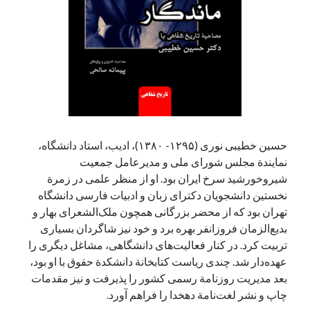
آخرین دیدگاه‌ها
George Veith
در
مَه‌لقا مَلّاح، حافظ محیط زیست ایران
پیمانه صالحی
در
بزرگداشت یاد و نام استاد اسماعیل سعادت (مهر ۱۳۰۴-
شهریور ۱۳۹۹)
سعیدی
در
بزرگداشت یاد و نام استاد اسماعیل سعادت (مهر ۱۳۰۴- شهریور
۱۳۹۹)
حسین خطیبی نوری (۱۲۹۵- ۱۳۸۰)، ادیب، استاد دانشگاه،
نمایندة مجلس شورای ملی و مدیرعامل جمعیت
شیروخورشید سرخ ایران بود. او از منظر علمی در زمرة‌
جست‌وجو
نخستین دانشجویان دکترای زبان و ادبیات فارسی دانشگاه
تهران بود که از محضر بزرگانی همچون ملک‌الشعرای بهار و
بدیع‌الزمان فروزانفر بهره برد و خود نیز شاگردان بسیاری
تربیت کرد. در کنار فعالیت‌های دانشگاهی، مشاغل دیگری را
عهده‌دار شد. چندی ریاست کتابخانة دانشکدة حقوق با او بود،
بعد مدیریت روزنامة رسمی کشور را پذیرفت و نیز مقدمات
چاپ و نشر لغت‌نامة دهخدا را فراهم آورد.