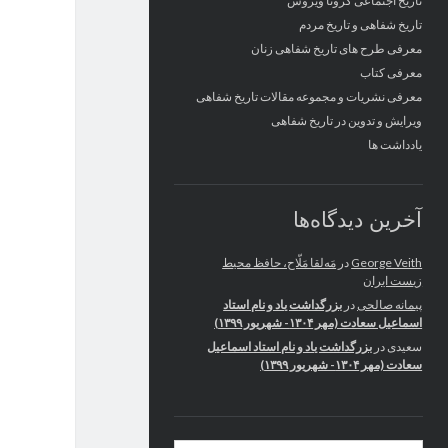
تاریخ اجتماعی کرونا ویروس
تاریخ شفاهی و تاریخ مردم
معرفی طرح های تاریخ شفاهی زنان
معرفی کتاب
معرفی نشریات و مجموعه مقالات تاریخ شفاهی
ویرایش و تدوین در تاریخ شفاهی
یادداشت ها
آخرین دیدگاه‌ها
George Veith
در
مَه‌لقا مَلّاح، حافظ محیط
زیست ایران
پیمانه صالحی
در
بزرگداشت یاد و نام استاد
اسماعیل سعادت (مهر ۱۳۰۴- شهریور ۱۳۹۹)
سعیدی
در
بزرگداشت یاد و نام استاد اسماعیل
سعادت (مهر ۱۳۰۴- شهریور ۱۳۹۹)