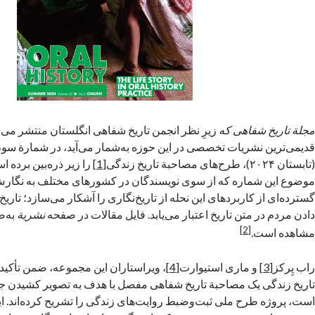
مجلة تاریخ شفاهی که
زیرِ نظر انجمن تاریخ شفاهی انگلستان منتشر می‌ش
قدیمی‌ترین نشریات تخصصی در این حوزه به‌شمار می‌آید، در شمارة سوم ا
(تابستان ۲۰۲۴)، طرح‌های مصاحبة تاریخ زندگی
[1]
را زیر ذره‌بین برده ا
موضوع این شماره که از سوی نویسندگان در کشورهای مختلف به نگا
گسترده‌ای از کاربردهای این نحله از تاریخ‌نگاری را آشکار می‌سازد؛ تاریخ
دادن مردم در متن تاریخ اعتبار می‌یابد. فایل مقالات در صفحه
نشریة
به‌
[2]
مشاهده است.
راب پِرکز
[3]
و ماری استیوارت
[4]
، ویراستاران این مجموعه، ضمن تأکید 
تاریخ زندگی یک مصاحبة تاریخ شفاهی مفصل با هدف به تصویر کشیدن جن
است، پروژه طرح ملی ثبت‌وضبط روایت‌های زندگی را تشریح کرده‌اند. ا