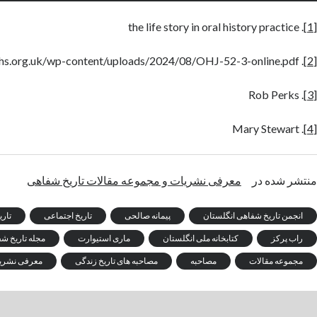
. the life story in oral history practice
[1]
. https://www.ohs.org.uk/wp-content/uploads/2024/08/OHJ-52-3-online.pdf
[2]
. Rob Perks
[3]
. Mary Stewart
[4]
منتشر شده در
معرفی نشریات و مجموعه مقالات تاریخ شفاهی
انجمن تاریخ شفاهی انگلستان
پیمانه صالحی
تاریخ اجتماعی
تار
راب پرکز
کتابخانه ملی انگلستان
ماری استیوارت
مجله تاریخ ش
مجموعه مقالات
مصاحبه
مصاحبه های تاریخ زندگی
معرفی نشریا