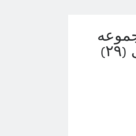
موعه
۲)