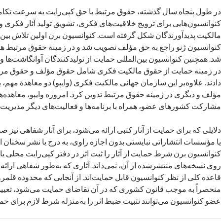
در طول پنجاه سال گذشته، حقوق مرتبط با حق کپی‌رایت به سرعت تکامل
کنوانسیون‌هایی برای ترویج خلاقیت‌های فکری، تشویق تولید آثار فکری
مالکیت پدیدآورندگان شکل گرفته است. کنوانسیون برن اولین تلاش بین‌ال
کنوانسیون ژنو راجع به حق مؤلف تصویب شد و در زمینة حقوق مرتبط ه
شد. همچنین کنوانسیون بین‌المللی حمایت از تولیدکنندگان آوانگاشت‌ها 
در زمینه حمایت از حقوق مالکیت فکری شامل حقوق مؤلف و حقوق مرتب
دادند. علاوه‌بر این سازمان جهانی مالکیت فکری (وایپو) دو معاهدة مهم،
مؤلف و دیگری در زمینه حقوق مرتبط تدوین کرد. امروزه وایپو، معاهده‌ها
مشارکت کشورهای عضو، همراه با برنامه‌ها و فعالیت‌های دیگر مدیریت 
دلایلی که برای حمایت از آثار کتبی ارائه می‌شود، برای آثار شفاهی نیز
یا مؤسسات انتشاراتی نبایستی بدون اجازه راوی، به درج یا نشر سخنان ا
کنوانسیون برن شرط حمایت از آثار را ثبت اثر در دفتر کپی‌رایت محلی ی
روی نسخه‌های منتشرشده از آن، نمی‌داند. آثاری که به‌طور شفاهی ارائ
قاعده کلی از نظر کنوانسیون قابل حمایت‌اند. از آنجایی که محدوده قلمرو 
منحصراً به موجب قانون کشوری که در آن تقاضای حمایت می‌شود، تعی
عضو کنوانسیون می‌توانند تثبیت ضبط اثر را به‌منزله شرط لازم برای حما