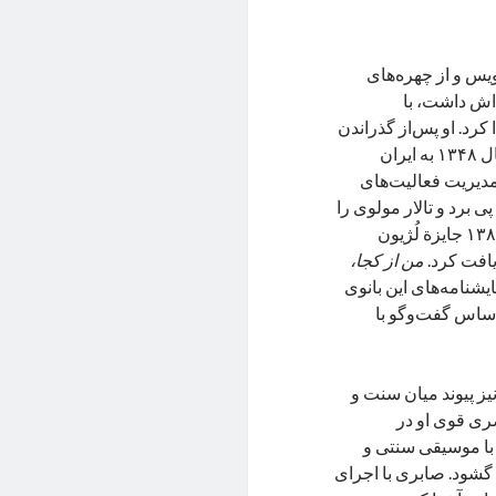
مایشنامه‌نویس و از چهره‌های
‌اش داشت، با
کرد. او پس‌از گذراندن
دورة متوسطه راهی پاریس شد و در مکتب تانیا بالاشوا تئاتر آموخت و سال ۱۳۴۸ به ایران
 مدیریت فعالیت‌های
ی برد و تالار مولوی را
بنیان نهاد که آغازگر جریانی نو در تئاتر دانشجویی بود. او در سال ۲۰۰۴/ ۱۳۸۳ جایزة لُژیون
یافت کرد.
من از کجا،
یشنامه‌های این بانوی
 اساس گفت‌وگو با
ز پیوند میان سنت و
ری قوی او در
 با موسیقی سنتی و
گشود. صابری با اجرای