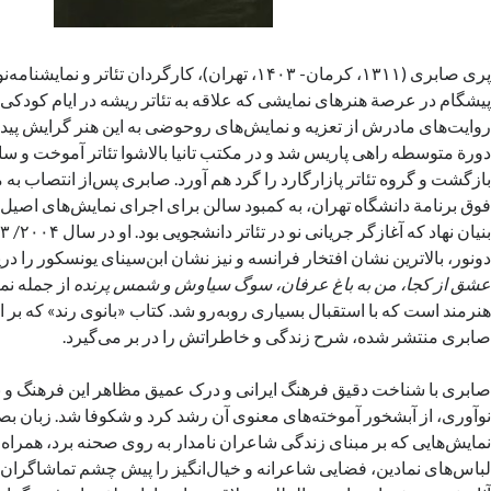
پری صابری (۱۳۱۱، کرمان- ۱۴۰۳، تهران)، کارگردان تئاتر و ن
پیشگام در عرصة هنرهای نمایشی که علاقه به تئاتر ریشه در ایام کودکی
روایت‌های مادرش از تعزیه و نمایش‌های روحوضی به این هنر گرایش پیدا 
بازگشت و گروه تئاتر پازارگارد را گرد هم آورد. صابری پس‌از انتصاب به
فوق برنامة دانشگاه تهران،‌ به کمبود سالن‌ برای اجرای نمایش‌های اصیل پ
دونور، بالاترین نشان افتخار فرانسه و نیز نشان ابن‌سینای یونسکور را در
عشق از کجا، من به باغ عرفان، سوگ سیاوش و شمس پرنده
از جمله نما
هنرمند است که با استقبال بسیاری روبه‌رو شد. کتاب «بانوی رند» که بر
صابری منتشر شده، شرح زندگی و خاطراتش را در بر می‌گیرد.
صابری با شناخت دقیق فرهنگ ایرانی و درک عمیق مظاهر این فرهنگ و نی
نوآوری، از آبشخور آموخته‌های معنوی آن رشد کرد و شکوفا شد. زبان بص
نمایش‌هایی که بر مبنای زندگی شاعران نامدار به روی صحنه برد، همراه
لباس‌های نمادین، فضایی شاعرانه و خیال‌انگیز را پیش چشم تماشاگران 