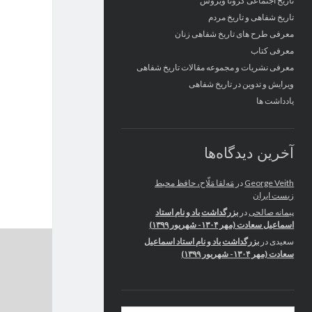
تاریخ اجتماعی کرونا ویروس
تاریخ شفاهی و تاریخ مردم
معرفی طرح های تاریخ شفاهی زنان
معرفی کتاب
معرفی نشریات و مجموعه مقالات تاریخ شفاهی
ویرایش و تدوین در تاریخ شفاهی
یادداشت ها
آخرین دیدگاه‌ها
George Veith
در
مَه‌لقا مَلّاح، حافظ محیط
زیست ایران
پیمانه صالحی
در
بزرگداشت یاد و نام استاد
اسماعیل سعادت (مهر ۱۳۰۴- شهریور ۱۳۹۹)
سعیدی
در
بزرگداشت یاد و نام استاد اسماعیل
سعادت (مهر ۱۳۰۴- شهریور ۱۳۹۹)