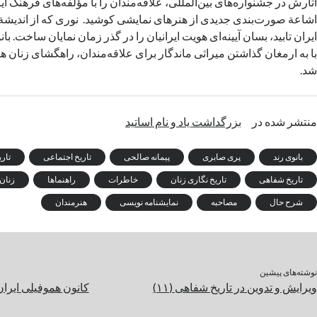
آثارش در جشنواره‌های بین‌المللی، علاقه‌مندان را با مؤلفه‌های فرهنگ ایر
اشاعة صورت‌بندی جدیدی از هنرهای نمایشی کوشید. نوری که از اندیشة 
ایران تابید، بسان آیینه‌ای هویت ایرانیان را در گذر زمان نمایان ساخت. 
با به ارمغان گذاشتن میراثی ماندگار برای علاقه‌مندان، راهگشای زنان 
شد.
منتشر شده در
بزرگداشت یاد و نام اساتید
بانوی رند
پری صابری
پیمانه صالحی
تاریخ اجتماعی
تاری
تاریخ شفاهی
تاریخ نگاری زنان
خاطرات
راهنماها
زنان
شرح حال
مصاحبه
نمایشنامه نویسی
هنرمندان
نوشته‌های پیشین
ویرایش و تدوین در تاریخ شفاهی (۱۱)
کانون هموفیلی ایران