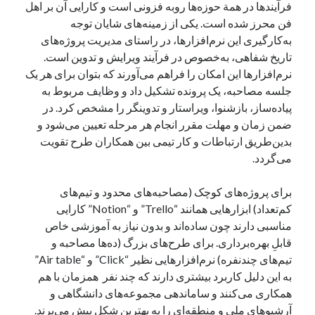
فرآیندها در همة حوزه‌ها روبه فزونی است و کارایی آن بر اهل
فن محرز شده است. یکی از زمینه‌های شایان توجه
به‌کارگیری این نرم‌افزارها، در راستای مدیریت پروژه‌های
آخرین دیدگاه‌ها
تاریخ شفاهی، به‌خصوص در فرآیند ویرایش و تدوین است.
نرم‌افزارها این امکان را فراهم می‌آورند که بتوان برای هر یک
George Veith
در
مَه‌لقا مَلّاح، حافظ محیط زیست ایران
جلسه مصاحبه، یک پرونده تشکیل داد و وظایف مربوط به
پیمانه صالحی
در
بزرگداشت یاد و نام استاد اسماعیل سعادت (مهر ۱۳۰۴-
پیاده‌ساز، بازشنوا، ویراستار و تدوینگر را مشخص کرد. در
شهریور ۱۳۹۹)
ضمن زمان و مهلت مقرر انجام هر مرحله تعیین می‌شود و
سعیدی
در
بزرگداشت یاد و نام استاد اسماعیل سعادت (مهر ۱۳۰۴- شهریور
۱۳۹۹)
بدین‌طریق ارتباطات و کار تیمی بین همکاران طرح تقویت
می‌گردد.
برای پروژه‌های کوچک (مصاحبه‌های محدود و تیم‌های
جست‌وجو
کم‌تعداد) ابزارهایی همانند “Trello” و “Notion” کارایی
مناسبی دارند چون ساده‌اند و بدون نیاز به آموزشی خاص
قابلِ بهره‌برداری. برای طرح‌های بزرگ (ده‌ها مصاحبه و
تیم‌های چندنفره) نرم‌افزارهایی نظیر “Click” و “Air table”
به این دلیل کاربرد بیشتری دارند که چند نفر همزمان با هم
همکاری می‌کنند و ساماندهی مجموعه‌های دانشگاهی و
آرشیوهای ملی و منطقه‌ای را به بهترین شکل پیش می‌برند.