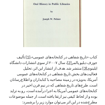
آخرین دیدگاه‌ها
George Veith
در
مَه‌لقا مَلّاح، حافظ محیط زیست ایران
پیمانه صالحی
در
بزرگداشت یاد و نام استاد اسماعیل سعادت (مهر ۱۳۰۴-
شهریور ۱۳۹۹)
سعیدی
در
بزرگداشت یاد و نام استاد اسماعیل سعادت (مهر ۱۳۰۴- شهریور
۱۳۹۹)
کتاب «تاریخ شفاهی در کتابخانه‌های عمومی»،
[1]
تألیف
جوزف دبلیو پالمر
[2]
، سال ۲۰۰۷ از سوی انتشارات دانشگاه
جست‌وجو
ایلینوی
[3]
منتشر شد. هدف از انتشار این اثر، تحلیل
فعالیت‌های بخش تاریخ شفاهی در کتابخانه‌های عمومی
آمریکا، به‌ویژه در زمینة مصاحبه با کتابداران و اطلاع‌رسانان
است. طرح‌های تاریخ شفاهی که در نیم قرن اخیر در
کتابخانه‌های عمومی آمریکا به اجرا درآمده است، رو به تزاید
بوده و از لحاظ کیفی نیز ارتقا یافته است. از جمله موضوعات
مطرح‌شده در این اثر می‌توان موارد زیر را برشمرد: