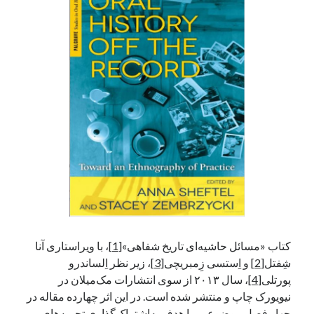
آخرین دیدگاه‌ها
George Veith
در
مَه‌لقا مَلّاح، حافظ محیط زیست ایران
پیمانه صالحی
در
بزرگداشت یاد و نام استاد اسماعیل سعادت (مهر ۱۳۰۴-
شهریور ۱۳۹۹)
سعیدی
در
بزرگداشت یاد و نام استاد اسماعیل سعادت (مهر ۱۳۰۴- شهریور
۱۳۹۹)
جست‌وجو
کتاب «مسائل حاشیه‌ای تاریخ شفاهی»
[1]
، با ویراستاری آنا
شِفتل
[2]
و اِستسی زِمبریچی
[3]
، زیر نظر اِلساندرو
پورتلی
[4]
، سال ۲۰۱۳ از سوی انتشارات مک‌میلان در
نیویورک چاپ و منتشر شده است. در این اثر چهارده مقاله در
چهار فصل موضوعی، با هدف به‌اشتراک‌گذاری تجربه‌های