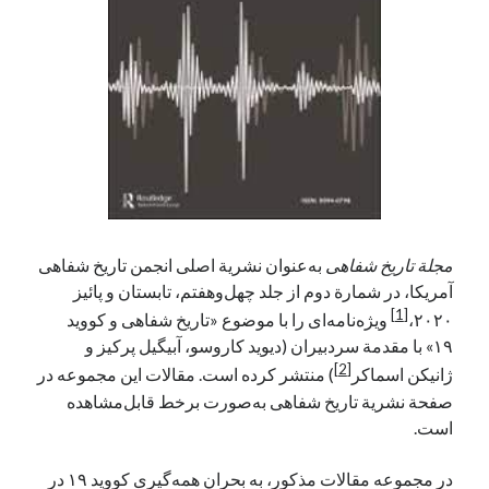
آخرین دیدگاه‌ها
George Veith
در
مَه‌لقا مَلّاح، حافظ محیط زیست ایران
پیمانه صالحی
در
بزرگداشت یاد و نام استاد اسماعیل سعادت (مهر ۱۳۰۴-
شهریور ۱۳۹۹)
سعیدی
در
بزرگداشت یاد و نام استاد اسماعیل سعادت (مهر ۱۳۰۴- شهریور
۱۳۹۹)
مجلة تاریخ شفاهی
به‌عنوان نشریة اصلی انجمن تاریخ شفاهی
آمریکا، در شمارة دوم از جلد چهل‌وهفتم، تابستان و پائیز
جست‌وجو
[1]
۲۰۲۰،
ویژه‌نامه‌ای را با موضوع «تاریخ شفاهی و کووید
۱۹» با مقدمة سردبیران (دیوید کاروسو، آبیگیل پرکیز و
[2]
ژانیکن اسماکر
) منتشر کرده است. مقالات این مجموعه در
صفحة نشریة تاریخ شفاهی به‌صورت برخط قابل‌مشاهده
است.
در مجموعه مقالات مذکور، به بحران همه‌گیری کووید ۱۹ در